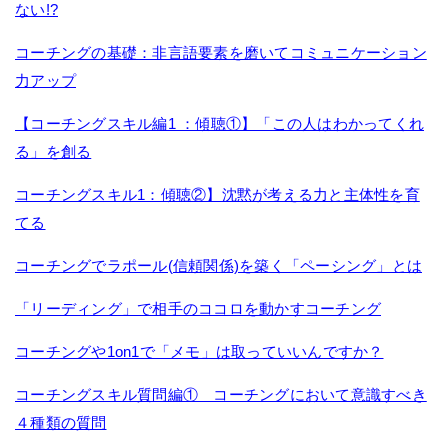
ない!?
コーチングの基礎：非言語要素を磨いてコミュニケーション
力アップ
【コーチングスキル編1 ：傾聴①】「この人はわかってくれ
る」を創る
コーチングスキル1：傾聴②】沈黙が考える力と主体性を育
てる
コーチングでラポール(信頼関係)を築く「ペーシング」とは
「リーディング」で相手のココロを動かすコーチング
コーチングや1on1で「メモ」は取っていいんですか？
コーチングスキル質問編① コーチングにおいて意識すべき
４種類の質問