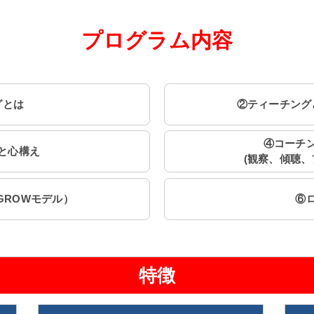
プログラム内容
グとは
②ティーチング
④コーチ
と心構え
(観察、傾聴、
GROWモデル）
⑥
特徴