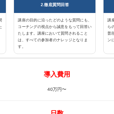
2.徹底質問回答
間
講座の目的に沿ったどのような質問にも、
講
た
コーチングの視点から誠意をもって回答い
ら
たします。講座において質問されること
普
は、すべての参加者のナレッジとなりま
ン
す。
導入費用
40万円〜
日数