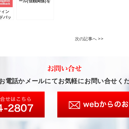
ール(信頼関係)を
築く「ペーシン
ティン
グ」とは
ドバッ
いの？
次の記事へ >>
お電話かメールにてお気軽にお問い合せく