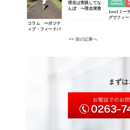
理念は実践してな
んぼ 〜理念浸透
1on1ミー
４つのプロセス〜
グでフィー
コラム 〜ポジテ
クはしてい
ィブ・フィードバ
ックの実践〜
<< 前の記事へ
まずは