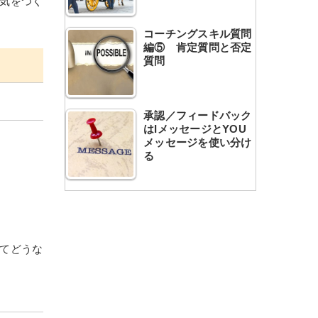
気をつく
コーチングスキル質問
編⑤ 肯定質問と否定
質問
承認／フィードバック
はIメッセージとYOU
メッセージを使い分け
る
てどうな