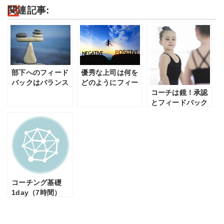
関連記事:
部下へのフィード
優秀な上司は何を
バックはバランス
どのようにフィー
が重要
ドバックするの
コーチは鏡！承認
か？
とフィードバック
のスキルの共通点
とは 〜コーチング
スキルの基本〜
コーチング基礎
1day（7時間）