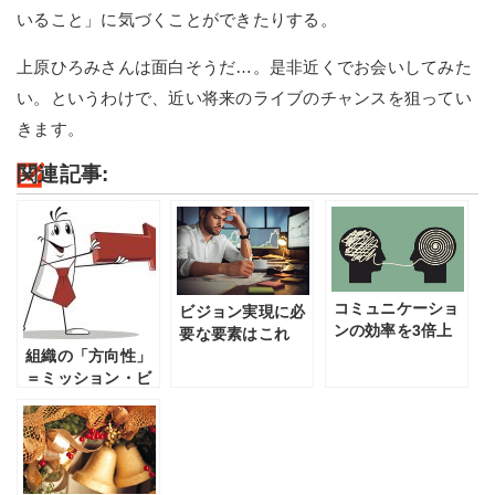
いること」に気づくことができたりする。
上原ひろみさんは面白そうだ…。是非近くでお会いしてみた
い。というわけで、近い将来のライブのチャンスを狙ってい
きます。
関連記事:
コミュニケーショ
ビジョン実現に必
ンの効率を3倍上
要な要素はこれ
げる「言葉」の使
組織の「方向性」
だ！
い方
＝ミッション・ビ
ジョン・バリュー