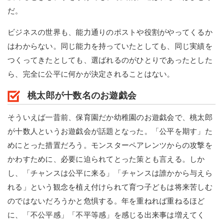
だ。
ビジネスの世界も、能力通りのポストや役割がやってくるか
はわからない。同じ能力を持っていたとしても、同じ実績を
つくってきたとしても、選ばれるのがひとりであったとした
ら、完全に公平に何かが決定されることはない。
桃太郎が十数名のお遊戯会
そういえば一昔前、保育園だか幼稚園のお遊戯会で、桃太郎
が十数人というお遊戯会が話題となった。「公平を期す」た
めにとった措置だろう。モンスターペアレンツからの攻撃を
かわすために、必要に迫られてとった策とも言える。しか
し、「チャンスは公平に来る」「チャンスは誰かから与えら
れる」という観念を植え付けられて育つ子どもは将来苦しむ
のではないだろうかと危惧する。年を重ねれば重ねるほど
に、「不公平感」「不平等感」を感じる出来事は増えてく