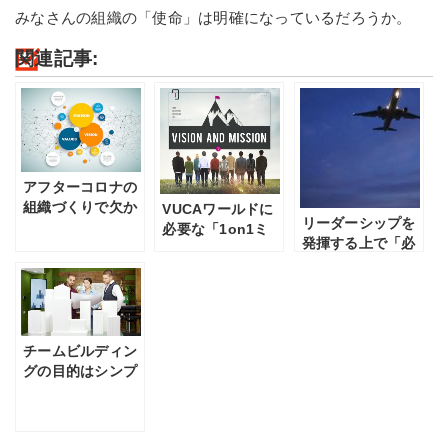
みなさんの組織の「使命」は明確になっているだろうか。
関連記事:
アフターコロナの
組織づくりで欠か
VUCAワールドに
リーダーシップを
せない理念の共有
必要な「1on1ミ
発揮する上で「必
ーティング」
要不可欠」な１つ
の要素
チームビルディン
グの目的はシンプ
ルに「勝つこと」
です