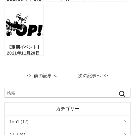
定 ）
めのLBJ経営勉強
「PEST分析で取
実践会」のご案内
り巻く環境を把握
する」のご案内
【定期イベント】
2021年11月20日
開催！ LBJマネジ
メントオープンカ
レッジのご案内
<< 前の記事へ
次の記事へ >>
カテゴリー
1on1 (17)
NLP (4)