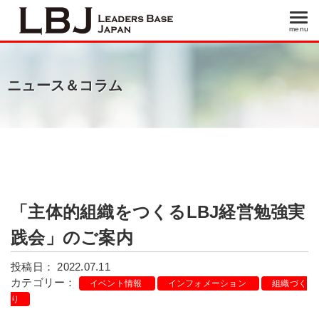
menu
menu
ニュース＆コラム
「主体的組織をつくるLBJ経営勉強実
践会」のご案内
投稿日： 2022.07.11
カテゴリー：
イベント情報
インフォメーション
組織づく
り