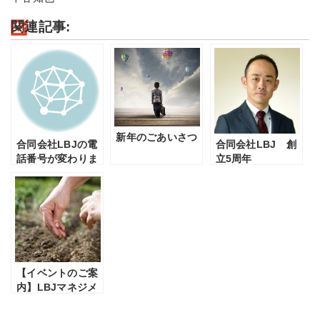
関連記事:
新年のごあいさつ
合同会社LBJの電
合同会社LBJ 創
話番号が変わりま
立5周年
した
【イベントのご案
内】LBJマネジメ
ントオープンカレ
ッジ：2021年3月